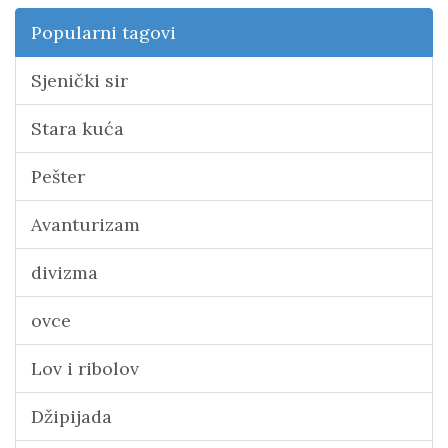
Popularni tagovi
Sjenički sir
Stara kuća
Pešter
Avanturizam
divizma
ovce
Lov i ribolov
Džipijada