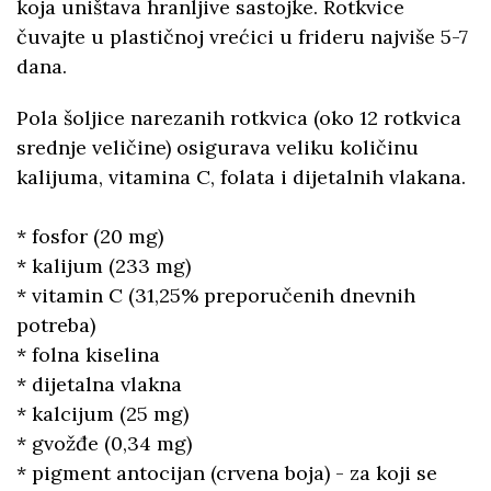
koja uništava hranljive sastojke. Rotkvice
čuvajte u plastičnoj vrećici u frideru najviše 5-7
dana.
Pola šoljice narezanih rotkvica (oko 12 rotkvica
srednje veličine) osigurava veliku količinu
kalijuma, vitamina C, folata i dijetalnih vlakana.
* fosfor (20 mg)
* kalijum (233 mg)
* vitamin C (31,25% preporučenih dnevnih
potreba)
* folna kiselina
* dijetalna vlakna
* kalcijum (25 mg)
* gvožđe (0,34 mg)
* pigment antocijan (crvena boja) - za koji se