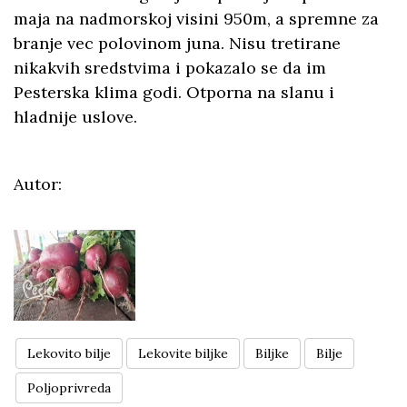
maja na nadmorskoj visini 950m, a spremne za
branje vec polovinom juna. Nisu tretirane
nikakvih sredstvima i pokazalo se da im
Pesterska klima godi. Otporna na slanu i
hladnije uslove.
Autor:
Lekovito bilje
Lekovite biljke
Biljke
Bilje
Poljoprivreda