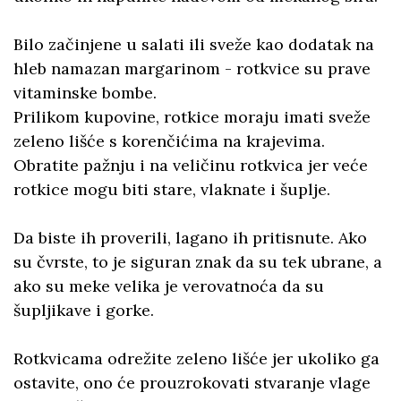
Bilo začinjene u salati ili sveže kao dodatak na
hleb namazan margarinom - rotkvice su prave
vitaminske bombe.
Prilikom kupovine, rotkice moraju imati sveže
zeleno lišće s korenčićima na krajevima.
Obratite pažnju i na veličinu rotkvica jer veće
rotkice mogu biti stare, vlaknate i šuplje.
Da biste ih proverili, lagano ih pritisnute. Ako
su čvrste, to je siguran znak da su tek ubrane, a
ako su meke velika je verovatnoća da su
šupljikave i gorke.
Rotkvicama odrežite zeleno lišće jer ukoliko ga
ostavite, ono će prouzrokovati stvaranje vlage