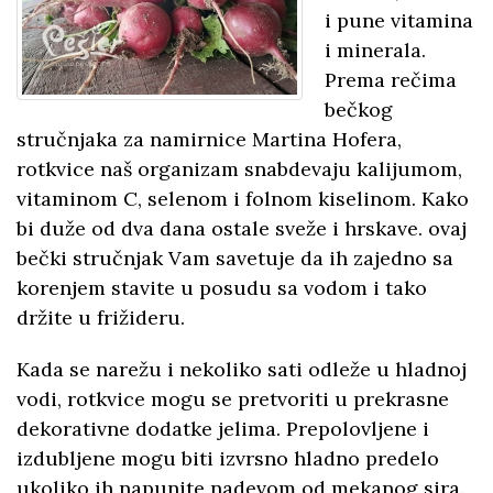
i pune vitamina
i minerala.
Prema rečima
bečkog
stručnjaka za namirnice Martina Hofera,
rotkvice naš organizam snabdevaju kalijumom,
vitaminom C, selenom i folnom kiselinom. Kako
bi duže od dva dana ostale sveže i hrskave. ovaj
bečki stručnjak Vam savetuje da ih zajedno sa
korenjem stavite u posudu sa vodom i tako
držite u frižideru.
Kada se narežu i nekoliko sati odleže u hladnoj
vodi, rotkvice mogu se pretvoriti u prekrasne
dekorativne dodatke jelima. Prepolovljene i
izdubljene mogu biti izvrsno hladno predelo
ukoliko ih napunite nadevom od mekanog sira.