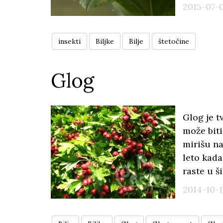
2015-07-0
insekti
Biljke
Bilje
štetočine
Glog
Glog je t
može biti
mirišu na
leto kada
raste u š
2014-10-1