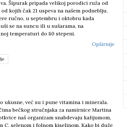
va. Šipurak pripada velikoj porodici ruža od
 od kojih čak 21 uspeva na našem podneblju.
ere ručno, u septembru i oktobru kada
suši se na suncu ili u sušarama, na
noj temperaturi do 80 stepeni.
Opširnije
lje
 ukusne, već su i pune vitamina i minerala.
čima bečkog stručnjaka za namirnice Martina
rotkvice naš organizam snabdevaju kalijumom,
m C, selenom i folnom kiselinom. Kako bi duže