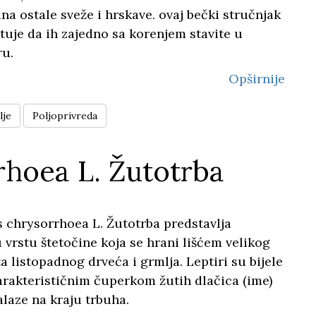
na ostale sveže i hrskave. ovaj bečki stručnjak
uje da ih zajedno sa korenjem stavite u
ru.
Opširnije
lje
Poljoprivreda
rhoea L. Žutotrba
 chrysorrhoea L. Žutotrba predstavlja
 vrstu štetočine koja se hrani lišćem velikog
ta listopadnog drveća i grmlja. Leptiri su bijele
arakterističnim čuperkom žutih dlačica (ime)
alaze na kraju trbuha.