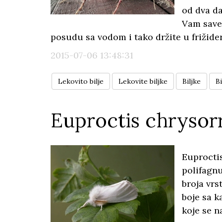
od dva da
Vam savet
posudu sa vodom i tako držite u frižide
2015-07-06 13:48:31
Lekovito bilje
Lekovite biljke
Biljke
Bi
Euproctis chrysor
Euproctis
polifagnu
broja vrs
boje sa k
koje se n