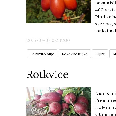
nezamisli
400 vrsta
Plod se b
sazreva, 
maksimal
2015-07-07 08:31:00
Lekovito bilje
Lekovite biljke
Biljke
Bi
Rotkvice
Nisu samo
Prema re
Hofera, 
vitamino