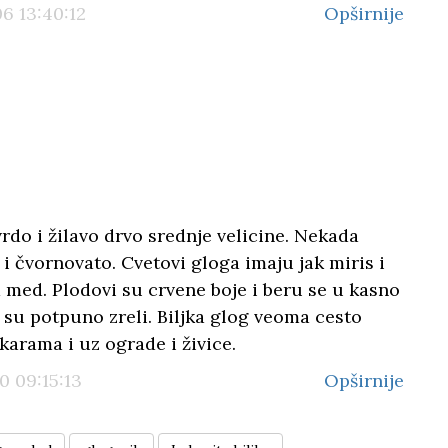
6 13:40:12
Opširnije
vrdo i žilavo drvo srednje velicine. Nekada
 i čvornovato. Cvetovi gloga imaju jak miris i
 med. Plodovi su crvene boje i beru se u kasno
 su potpuno zreli. Biljka glog veoma cesto
ikarama i uz ograde i živice.
0 09:15:13
Opširnije