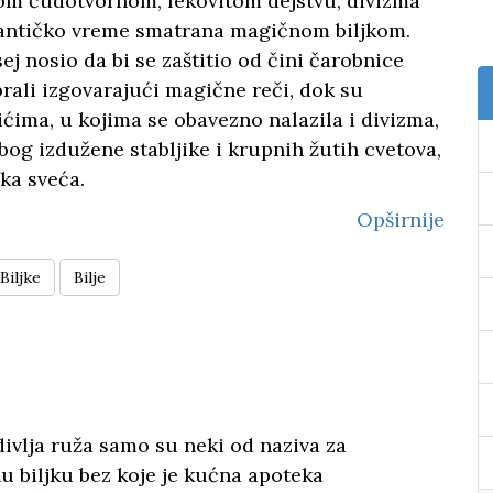
om čudotvornom, lekovitom dejstvu, divizma
 antičko vreme smatrana magičnom biljkom.
ej nosio da bi se zaštitio od čini čarobnice
 brali izgovarajući magične reči, dok su
ćima, u kojima se obavezno nalazila i divizma,
bog izdužene stabljike i krupnih žutih cvetova,
ska sveća.
Opširnije
Biljke
Bilje
 divlja ruža samo su neki od naziva za
 biljku bez koje je kućna apoteka