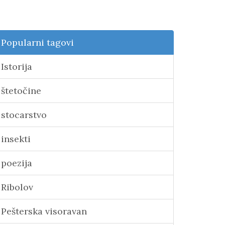
Popularni tagovi
Istorija
štetočine
stocarstvo
insekti
poezija
Ribolov
Pešterska visoravan