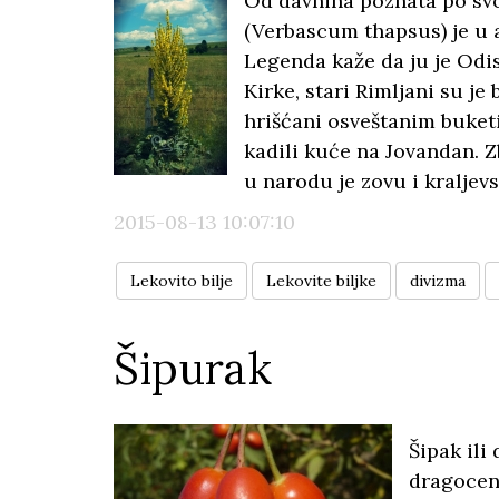
Od davnina poznata po sv
(Verbascum thapsus) je u
Legenda kaže da ju je Odis
Kirke, stari Rimljani su je
hrišćani osveštanim buketi
kadili kuće na Jovandan. Z
u narodu je zovu i kraljev
2015-08-13 10:07:10
Lekovito bilje
Lekovite biljke
divizma
Šipurak
Šipak ili
dragocenu