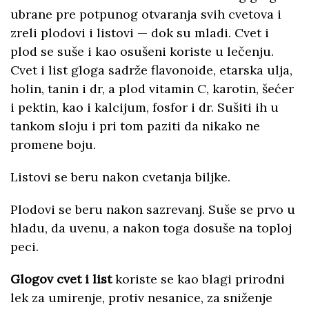
ubrane pre potpunog otvaranja svih cvetova i
zreli plodovi i listovi — dok su mladi. Cvet i
plod se suše i kao osušeni koriste u lečenju.
Cvet i list gloga sadrže flavonoide, etarska ulja,
holin, tanin i dr, a plod vitamin C, karotin, šećer
i pektin, kao i kalcijum, fosfor i dr. Sušiti ih u
tankom sloju i pri tom paziti da nikako ne
promene boju.
Listovi se beru nakon cvetanja biljke.
Plodovi se beru nakon sazrevanj. Suše se prvo u
hladu, da uvenu, a nakon toga dosuše na toploj
peci.
Glogov cvet i list
koriste se kao blagi prirodni
lek za umirenje, protiv nesanice, za sniženje