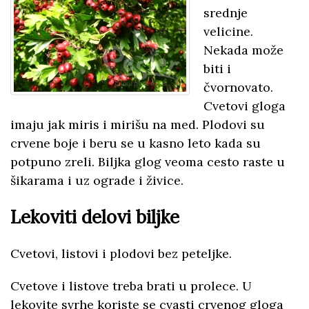
srednje
velicine.
Nekada može
biti i
čvornovato.
Cvetovi gloga
imaju jak miris i mirišu na med. Plodovi su
crvene boje i beru se u kasno leto kada su
potpuno zreli. Biljka glog veoma cesto raste u
šikarama i uz ograde i živice.
Lekoviti delovi biljke
Cvetovi, listovi i plodovi bez peteljke.
Cvetove i listove treba brati u prolece. U
lekovite svrhe koriste se cvasti crvenog gloga