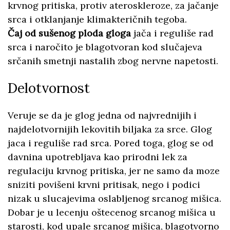
krvnog pritiska, protiv ateroskleroze, za jačanje
srca i otklanjanje klimakteričnih tegoba.
Čaj od sušenog ploda gloga
jača i reguliše rad
srca i naročito je blagotvoran kod slučajeva
srčanih smetnji nastalih zbog nervne napetosti.
Delotvornost
Veruje se da je glog jedna od najvrednijih i
najdelotvornijih lekovitih biljaka za srce. Glog
jaca i reguliše rad srca. Pored toga, glog se od
davnina upotrebljava kao prirodni lek za
regulaciju krvnog pritiska, jer ne samo da moze
sniziti povišeni krvni pritisak, nego i podici
nizak u slucajevima oslabljenog srcanog mišica.
Dobar je u lecenju oštecenog srcanog mišica u
starosti, kod upale srcanog mišica, blagotvorno