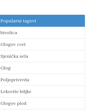
Popularni tagovi
bivolica
Glogov cvet
Sjenička sela
Glog
Poljoprivreda
Lekovite biljke
Glogov plod