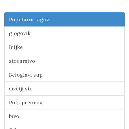
Popularni tagovi
glogovik
Biljke
stocarstvo
Beloglavi sup
Ovčiji sir
Poljoprivreda
bivo