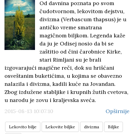
Od davnina poznata po svom
čudotvornom, lekovitom dejstvu,
divizma (Verbascum thapsus) je u
antičko vreme smatrana
magičnom biljkom. Legenda kaže
da ju je Odisej nosio da bi se
zaštitio od čini čarobnice Kirke,
stari Rimljani su je brali
izgovarajući magične reči, dok su hrišćani
osveštanim buketićima, u kojima se obavezno
nalazila i divizma, kadili kuće na Jovandan.
Zbog izdužene stabljike i krupnih žutih cvetova,
u narodu je zovu i kraljevska sveća.
2015-08-13 10:07:10
Opširnije
Lekovito bilje
Lekovite biljke
divizma
Biljke