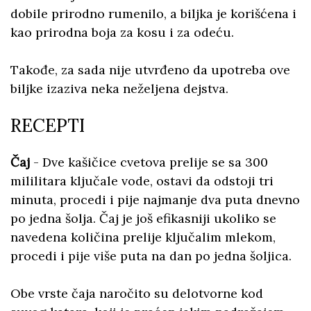
dobile prirodno rumenilo, a biljka je korišćena i
kao prirodna boja za kosu i za odeću.
Takođe, za sada nije utvrđeno da upotreba ove
biljke izaziva neka neželjena dejstva.
RECEPTI
Čaj
- Dve kašičice cvetova prelije se sa 300
mililitara ključale vode, ostavi da odstoji tri
minuta, procedi i pije najmanje dva puta dnevno
po jedna šolja. Čaj je još efikasniji ukoliko se
navedena količina prelije ključalim mlekom,
procedi i pije više puta na dan po jedna šoljica.
Obe vrste čaja naročito su delotvorne kod