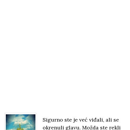
Sigurno ste je već viđali, ali se
okrenuli glavu. Možda ste rekli