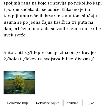
spoljnih rana na koje se stavlja po nekoliko kapi
i potom sačeka da se osuše. Efikasno je i u
terapiji unutrašnjih krvarenja a u tom slučaju
uzima se po jedna čajna kašičica tri puta na
dan, pri čemu mora da se vodi računa da je ulje
uvek sveže.
Autor: http://lifepressmagazin.com/zdravlje-
2/bolesti/lekovita-svojstva-biljke-divizma/
Lekovito bilje
Lekovite biljke
divizma
Biljke