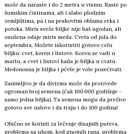
može da naraste i do 2 metra u visinu. Raste po
šumskim čistinama, ali i slabo plodnim
zemljištima, pa i na peskovtim oblama reka i
potoka. Miris sveže biljke nije baš ugodan, ali
osušena odaje miris meda. Cveta od jula do
septembra. Možete iskoristiti gotovo celu
biljku: cvet, koren i listove. Koren se vadi u
martu, a cvet i listovi kada je biljka u cvatu.
Medonosna je biljka i pčele je vole posećivati.
Zanimljivo je da divizma može da proizvede
ogroman broj semena (čak 100.000 godišnje –
samo jedna biljka). Ta semena mogu da prežive
gotovo sve uslove i da traju i do 100 godina!
Obično se koristi za lečenje disajnih puteva,
problema sa uhom, kod gnojnih rana, problema