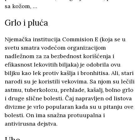
sa kožom, …
Grlo i pluća
Njemačka institucija Commision E (koja se u
svetu smatra vodećom organizacijom
nadležnom za za bezbednost korišćenja i
efikasnost lekovitih biljaka) je odobrila ovu
biljku kao lek protiv kašlja i bronhitisa. Ali, stari
narodi su je koristili vekovima. Sa njom su lečili
astmu, tuberkolozu, prehlade, kašalj, bolno grlo
i druge slične bolesti. Čaj napravljen od listova
divizme je vrlo popularan kada su u pitanju ove
bolesti. On ima snažna protuupalna i
antivirusna dejstva.