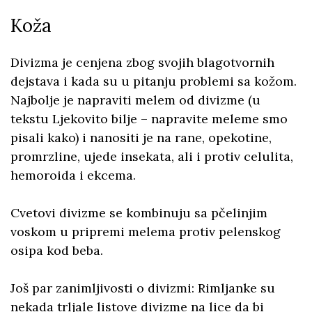
Koža
Divizma je cenjena zbog svojih blagotvornih
dejstava i kada su u pitanju problemi sa kožom.
Najbolje je napraviti melem od divizme (u
tekstu Ljekovito bilje – napravite meleme smo
pisali kako) i nanositi je na rane, opekotine,
promrzline, ujede insekata, ali i protiv celulita,
hemoroida i ekcema.
Cvetovi divizme se kombinuju sa pčelinjim
voskom u pripremi melema protiv pelenskog
osipa kod beba.
Još par zanimljivosti o divizmi: Rimljanke su
nekada trljale listove divizme na lice da bi