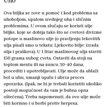
Uho
Ova biljka se zove u pomoć i kod problema sa
uhoboljom, upalom srednjeg uha i sličnim
problemima. U ovom slučaju se koristi ulje
biljke, koje se dobija tako što se cvetovi divizme
potope u maslinovo ulje (o pravljenju lekovitih
ulja pisali smo u tekstu: Ljekovito bilje: izrada
ulja i praškova). U 1 litar maslinovog ulja staviti
150 grama suhog cveta. Ostaviti da stoji na
toplom mestu ili na suncu 30-40 dana,
procediti i upotrebljavati. Ulje može da ublaži
bol u uhu, umanji upalu i ubrza proces
oporavka. (Ipak, ne bi je trebali koristiti ukoliko
postoji mogućnost da vam je bubna opna
oštećena). Treba napomenuti, da ovo ulje može
biti korisno i u borbi protiv herpesa.