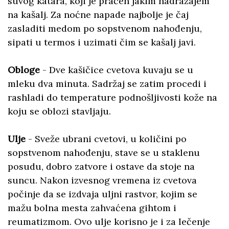
suvog katara, koji je praćen jakim nadražajem
na kašalj. Za noćne napade najbolje je čaj
zasladiti medom po sopstvenom nahođenju,
sipati u termos i uzimati čim se kašalj javi.
Obloge
- Dve kašičice cvetova kuvaju se u
mleku dva minuta. Sadržaj se zatim procedi i
rashladi do temperature podnošljivosti kože na
koju se oblozi stavljaju.
Ulje
- Sveže ubrani cvetovi, u količini po
sopstvenom nahođenju, stave se u staklenu
posudu, dobro zatvore i ostave da stoje na
suncu. Nakon izvesnog vremena iz cvetova
počinje da se izdvaja uljni rastvor, kojim se
mažu bolna mesta zahvaćena gihtom i
reumatizmom. Ovo ulje korisno je i za lečenje