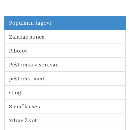
Popularni tagovi
Zalazak sunca
Ribolov
Pešterska visoravan
pešterski med
Glog
Sjenička sela
Zdrav život