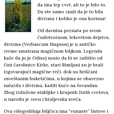
da ima lep cvet, ali to je bilo to.
Da ste samo znali da je to bila
divizma i koliko je ona korisna!
Od davnina poznata po svom
čudotvornom, lekovitom dejstvu,
divizma (Verbascum thapsus) je u antičko
vreme smatrana magičnom biljkom. Legenda
kaže da ju je Odisej nosio da bi se zaštitio od
čini čarobnice Kirke, stari Rimljani su je brali
izgovarajući magične reči, dok su hrišćani
osveštanim buketićima, u kojima se obavezno
nalazila i divizma, kadili kuće na Jovandan.
Zbog izdužene stabljike i krupnih žutih cvetova,
u narodu je zovu i kraljevska sveća.
Ova višegodišnja biljčica ima “vunaste” listove i