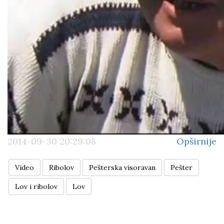
2014-09-30 20:29:08
Opširnije
Video
Ribolov
Pešterska visoravan
Pešter
Lov i ribolov
Lov