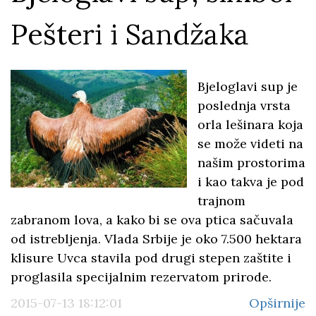
Pešteri i Sandžaka
Bjeloglavi sup je
poslednja vrsta
orla lešinara koja
se može videti na
našim prostorima
i kao takva je pod
trajnom
zabranom lova, a kako bi se ova ptica sačuvala
od istrebljenja. Vlada Srbije je oko 7.500 hektara
klisure Uvca stavila pod drugi stepen zaštite i
proglasila specijalnim rezervatom prirode.
2015-07-13 18:12:01
Opširnije