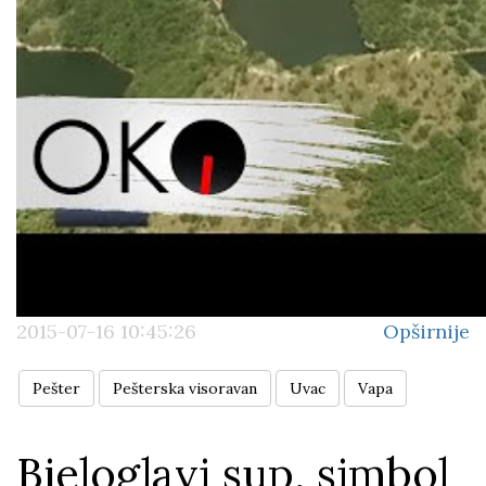
2015-07-16 10:45:26
Opširnije
Pešter
Pešterska visoravan
Uvac
Vapa
Bjeloglavi sup, simbol