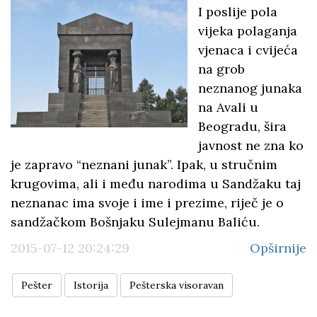
I poslije pola
vijeka polaganja
vjenaca i cvijeća
na grob
neznanog junaka
na Avali u
Beogradu, šira
javnost ne zna ko
je zapravo “neznani junak”. Ipak, u stručnim
krugovima, ali i među narodima u Sandžaku taj
neznanac ima svoje i ime i prezime, riječ je o
sandžačkom Bošnjaku Sulejmanu Baliću.
2015-07-12 20:24:29
Opširnije
Pešter
Istorija
Pešterska visoravan