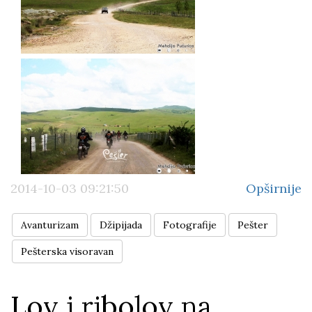
2014-10-03 09:21:50
Opširnije
Avanturizam
Džipijada
Fotografije
Pešter
Pešterska visoravan
Lov i ribolov na