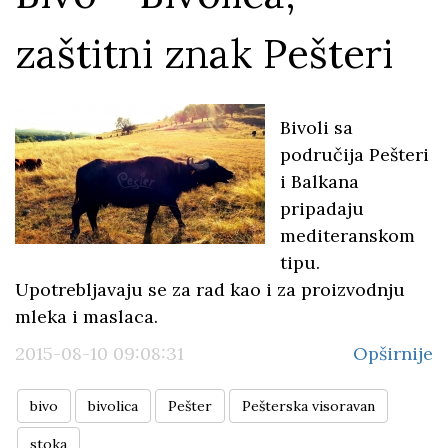
zaštitni znak Pešteri
Bivoli sa
područija Pešteri
i Balkana
pripadaju
mediteranskom
tipu.
Upotrebljavaju se za rad kao i za proizvodnju
mleka i maslaca.
2015-08-10 09:08:31
Opširnije
bivo
bivolica
Pešter
Pešterska visoravan
stoka