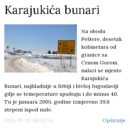
Karajukića bunari
Na obodu
Peštere, desetak
kolimetara od
granice sa
Crnom Gorom,
nalazi se mjesto
Karajukića
Bunari, najhladnije u Srbiji i bivšoj Jugoslaviji
gdje se temeperature spuštaju i do minus 40.
Tu je januara 2005. godine izmjereno 39,8
stepeni ispod nule.
2015-07-07 08:41:54
Opširnije