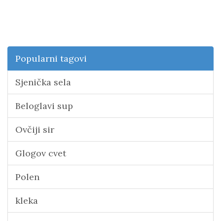
Popularni tagovi
Sjenička sela
Beloglavi sup
Ovčiji sir
Glogov cvet
Polen
kleka