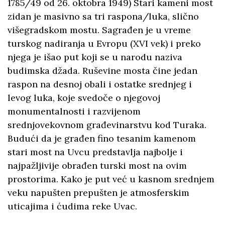
1785/49 od 26. oktobra 1949) Stari kameni most
zidan je masivno sa tri raspona/luka, slično
višegradskom mostu. Sagrađen je u vreme
turskog nadiranja u Evropu (XVI vek) i preko
njega je išao put koji se u narodu naziva
budimska džada. Ruševine mosta čine jedan
raspon na desnoj obali i ostatke srednjeg i
levog luka, koje svedoče o njegovoj
monumentalnosti i razvijenom
srednjovekovnom građevinarstvu kod Turaka.
Budući da je građen fino tesanim kamenom
stari most na Uvcu predstavlja najbolje i
najpažljivije obrađen turski most na ovim
prostorima. Kako je put već u kasnom srednjem
veku napušten prepušten je atmosferskim
uticajima i ćudima reke Uvac.