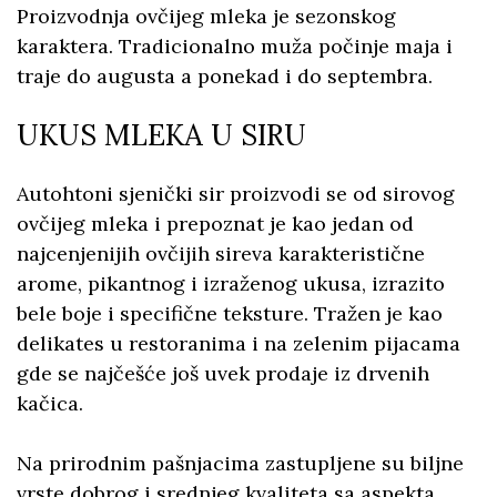
Proizvodnja ovčijeg mleka je sezonskog
karaktera. Tradicionalno muža počinje maja i
traje do augusta a ponekad i do septembra.
UKUS MLEKA U SIRU
Autohtoni sjenički sir proizvodi se od sirovog
ovčijeg mleka i prepoznat je kao jedan od
najcenjenijih ovčijih sireva karakteristične
arome, pikantnog i izraženog ukusa, izrazito
bele boje i specifične teksture. Tražen je kao
delikates u restoranima i na zelenim pijacama
gde se najčešće još uvek prodaje iz drvenih
kačica.
Na prirodnim pašnjacima zastupljene su biljne
vrste dobrog i srednjeg kvaliteta sa aspekta