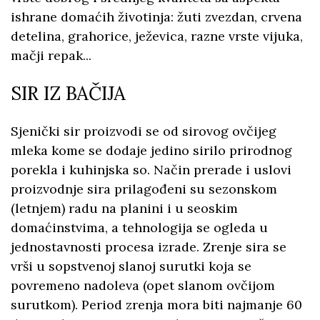
ishrane domaćih životinja: žuti zvezdan, crvena
detelina, grahorice, ježevica, razne vrste vijuka,
mačji repak...
SIR IZ BAČIJA
Sjenički sir proizvodi se od sirovog ovčijeg
mleka kome se dodaje jedino sirilo prirodnog
porekla i kuhinjska so. Način prerade i uslovi
proizvodnje sira prilagođeni su sezonskom
(letnjem) radu na planini i u seoskim
domaćinstvima, a tehnologija se ogleda u
jednostavnosti procesa izrade. Zrenje sira se
vrši u sopstvenoj slanoj surutki koja se
povremeno nadoleva (opet slanom ovčijom
surutkom). Period zrenja mora biti najmanje 60